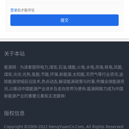
登录
后才能评论
提交
关于本站
能源网 - 为读者提供电力,煤炭,石油,储能,火电,水电,风电,核电,风能,
煤炭,光伏,光热,氢能,节能,环保,新能源,太阳能,天然气等行业资讯,追
踪能源领域前沿技术,热点动态,解读能源政策与时事,传播全球能源资
讯,以推动中国能源产业进步及走向世界为使命,能源网致力成为中国
新能源产业的重要元素和主流媒体!
版权信息
Copyright ©2009-2022 NengYuanCn.Com, All Rights Reserved