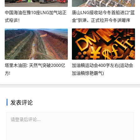
中国海油在豫10座LNG加气站正
唐山LNG接收站今冬首船进口“蓝
式投运！
金”到港，正式拉开今冬送暖序
幕！
塔里木油田: 天然气突破2000亿
加油稿运动会400字左右(运动会
方!
加油稿惊艳霸气)
发表评论
请登录后评论...