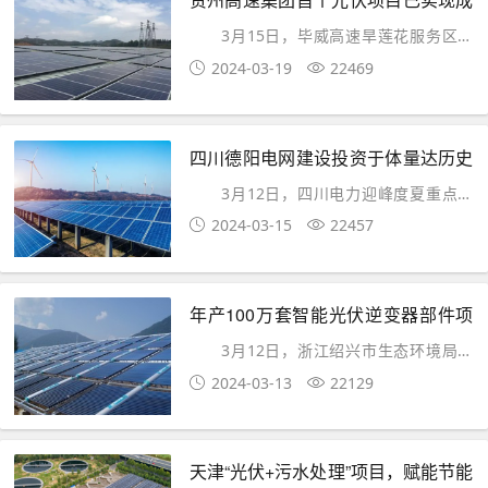
功并网发电！
3月15日，毕威高速旱莲花服务区路
段分布式光伏项目（一期）首批光伏单元
2024-03-19
22469
成功并网发电。 据悉，项目由贵州高
速集团所属毕
四川德阳电网建设投资于体量达历史
最大规模！
3月12日，四川电力迎峰度夏重点工
程德阳南500千伏变电站施工现场繁忙有
2024-03-15
22457
序。现场有百余名电力工人正在有条不紊
的进行GIS无尘
年产100万套智能光伏逆变器部件项
目落户浙江绍兴！
3月12日，浙江绍兴市生态环境局受
理浙江威奇亚智能科技有限公司年产100
2024-03-13
22129
万套智能光伏逆变器部件项目。该项目总
投资3亿元，环
天津“光伏+污水处理”项目，赋能节能