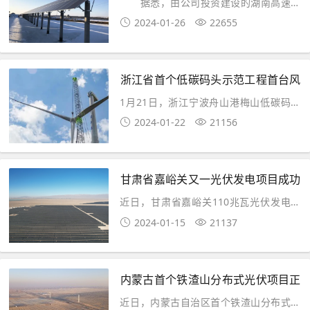
据悉，由公司投资建设的湖南高速湘
乡东服务区分布式光伏电站全容量并网投
2024-01-26
22655
运，标志着该服务区在实现绿色能源转型
的道路上迈出
浙江省首个低碳码头示范工程首台风
机实现并网发电！
1月21日，浙江宁波舟山港梅山低碳码头
示范工程的风光储一体化项目首台6.25兆
2024-01-22
21156
瓦风机机组成功并网发电。这也标志着浙
江省首个港口
甘肃省嘉峪关又一光伏发电项目成功
并网发电！
近日，甘肃省嘉峪关110兆瓦光伏发电项
目实现了并网发电。据了解，该项目是甘
2024-01-15
21137
肃省十四五第一批新能源项目之一，建成
后年均发电量
内蒙古首个铁渣山分布式光伏项目正
式并网成功！
近日，内蒙古自治区首个铁渣山分布式光