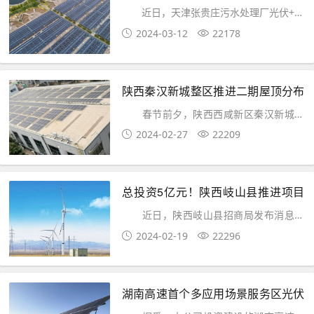
减排更高效！
近日，天津张贵庄污水处理厂光伏+污
水处理的分布式水光互补项目（一期）实
2024-03-12
22178
现了全容量并网发电。实现自发自用，余
电上网。发
陕西秦汉新城整区推进二期屋顶分布
式光伏电站项目实现成功并网发电！
春节前夕，陕西西咸新区秦汉新城整
区在积极推进二期屋顶分布式光伏电站项
2024-02-27
22209
目成功并网发电。 据悉，该项目分别
利用西咸新区
总投资5亿元！陕西岐山县推进项目
已并网53MW！
近日，陕西岐山县招商局发布消息披
露，由中国能源建设集团西北建设投资有
2024-02-19
22296
限公司、天合光能股份有限公司、黄河光
伏科技股份有
湖南高速首个多应用场景服务区光伏
发电站实现全面并网运营！