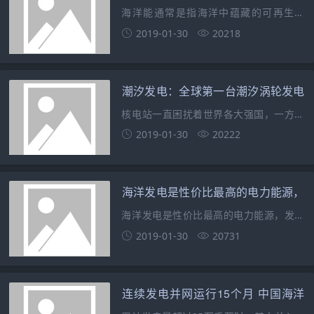
海洋能通常是指海洋中蕴藏的可再生能
源，主要包括波浪能、潮汐能、风能、海
2019-01-30
20218
流能、温差能、盐差能等，还有人提出洋
流、内波发电。据世界能源委员会统计，
全世界仅沿海地带便于开发的波浪能就有
潮汐发电：全球第一台潮汐涡轮发电
20亿kW，沿岸和近海
机下水，2025年大规模利用
核电站一直困扰着世界各大强国，一方面
是经济性价比超高，另一面又因核污染无
2019-01-30
20222
法解决而头疼不已。这也让世界各国将目
光放在能量近乎取之不尽用之不竭的海洋
中，比如这个涨潮一次就涌入1150亿吨水
海洋发电是性价比最高的电力能源，
的海湾，若开发潮
发电效率远超风电光电
海洋发电是性价比最高的电力能源，发电
效率远超风电光电 目前各国主要电力
2019-01-30
20731
来源主要都是靠燃烧化石燃料发电，中国
71以上的电力靠烧煤发电，中东地区靠烧
石油。 烧煤不仅污染大，而且煤只能
连续发电并网运行15个月 中国海洋
再用30年，必须
潮流能发电取得新突破