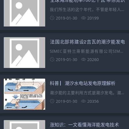
电领域发展现状和前景
巴西海浪发电
我们所生活的这个年代，不管是年轻人还
是老年人我离不开电，这似乎已经是离不
2019-01-30
20199
开的一个生活必需品，并且我们离不开的
手机也需要电力作为支撑。如果没有了电
力似乎我们的手机也就成为了一块废铁，
法国北部将建设2吉瓦的潮汐能发电
根本就没有用武之地。
站
SIMEC亚特兰蒂斯能源有限公司SIMEC
Atlantis Energy Ltd曾披露。计划通过创
2019-01-30
20260
建的合资公司在法国诺曼底建立2GW的潮
汐能发电项目。21日，该项目正式签署协
议，协议由伦敦与诺曼底地
科普 ▏潮汐水电站发电原理解析
潮汐能的主要利用方式是潮汐发电。潮汐
发电与普通水利发电原理类似，通过出水
2019-01-30
20356
库，在涨潮时将海水储存在水库内，以势
能的形式保存，然后，在落潮时放出海
水，利用高、低潮位之间的落差，推动水
涨知识：一文看懂海洋能发电技术
轮机旋转，带动发电机发