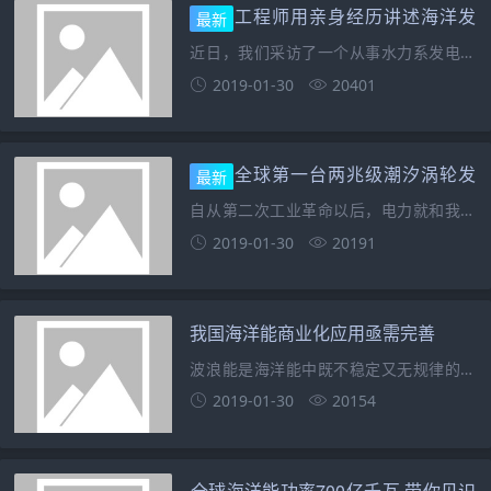
工程师用亲身经历讲述海洋发
最新
电的发展史
近日，我们采访了一个从事水力系发电行
业多年的技术人员。 技术人员在2000
2019-01-30
20401
年左右我们在美国纽约筹备洋流发电设备
的建设，选址在罗斯福岛的东侧，这个地
方洋流流速大，并且海底平坦，我们把发
全球第一台两兆级潮汐涡轮发
最新
电机安装在一个
电机下水
自从第二次工业革命以后，电力就和我们
的生活息息相关了。没有电，对于这个世
2019-01-30
20191
界来说是寸步难行的。人们很难想象一个
停电的日子要怎么过。空调要用电，冰箱
要用电，电灯要用电，一旦没有电，夜晚
我国海洋能商业化应用亟需完善
就会变得很黑暗，这会
波浪能是海洋能中既不稳定又无规律的能
源形式，此外，海洋能还包括不稳定但变
2019-01-30
20154
化有规律的潮汐能、潮流能，较稳定的温
差能、盐差能。不稳定性和不可靠性给海
洋能发电造成了较大难度。我国海洋能发
全球海洋能功率700亿千瓦 带你见识