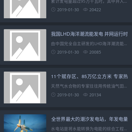
累计发电量超过95万千瓦时，其中并入国
家电网659925千瓦时hellip;hellip;25日，
2019-01-30
20422
记者获悉，位于舟山并由我国完全自主研
发的LHD海洋潮流能发电项目，已发电并
网两年整，其中全天候连续
我国LHD海洋潮流能发电 并网运行时
间打破世界纪录
由中国完全自主研发的LHD海洋潮流能发
电项目，已发电并网两年整，其中全天候
2019-01-30
20085
连续发电并网运行15个月，稳定发电并网
运行时间打破了世界纪录。日前，在浙江
杭州举办的2018海洋潮流能战略发展研讨
11个赋存区、85万亿立方米 专家热
会上，又一值
议可燃冰开发与商业利用
天然气水合物的专家往往用传统油气田开
发的思维模式，来考虑天然气水合物的开
2019-01-30
20134
发，但这二者其实并不一样。中国科学技
术协会副主席、西南石油大学油气田地质
及开发工程国家
全世界最大的潮汐发电站，年发电量
5亿5200万千瓦
水电站是将水能转换为电能的综合工程设