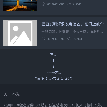
施。又称水电厂。它包括为利用水能生产
2019-01-30
21041
电能而兴建的一系列水电站建筑物及装设
的各种水电站设备。利用这些建筑物集中
天然水流的落差形成水头，汇集、调节天
巴西发明海浪发电装置，在海上放个
然水流的流量，并将它
圆盘，海浪就能转化成电力
众所周知，地球是一个大宝藏，有着许许
多多的能源，但是随着社会发展科技水平
2019-01-30
20200
提高，人们对能源的需求也是日益增加，
地球上的能源资源越来越紧缺，很多不可
首页
再生的能源。终有消失殆尽的一天，所以
1
发展可再生的清洁能源
2
下一页
末页
当前第
1
页/共
2
页
20
条
关于本站
能源网 - 为读者提供电力,煤炭,石油,储能,火电,水电,风电,核电,风能,