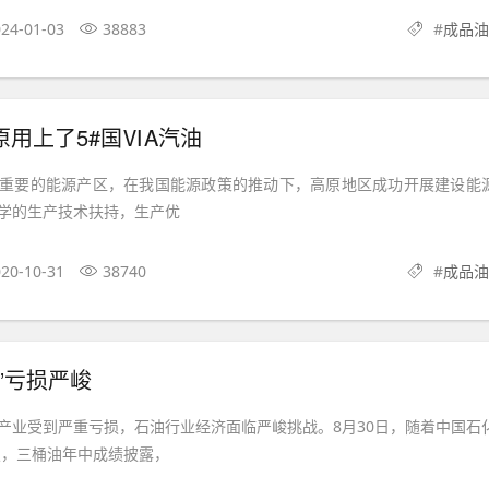
24-01-03
38883
#
成品油
原用上了5#国ⅥA汽油
重要的能源产区，在我国能源政策的推动下，高原地区成功开展建设能
学的生产技术扶持，生产优
20-10-31
38740
#
成品油
”亏损严峻
产业受到严重亏损，石油行业经济面临严峻挑战。8月30日，随着中国石
年报，三桶油年中成绩披露，