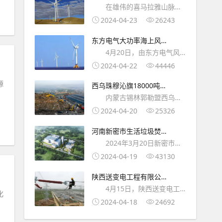
容量最大风电项目吊装成
在雄伟的喜马拉雅山脉北
着220千伏智源输变
功！
麓，一座崭新的绿色能源地标
2024-04-23
26243
已经崛起。这就是A25风机，
东方电气大功率海上风电
其基础海拔达到4987米，总海
再添新成员！
4月20日，由东方电气风
拔高度更是高达509
电股份有限公司研制，拥有完
2024-04-22
44446
全自主知识产权的18兆瓦半直
源
西乌珠穆沁旗18000吨生
驱大功率海上风电机组首台样
活垃圾已发电32万度！
内蒙古锡林郭勒盟西乌珠
机在福建省福清市
穆沁旗巴拉嘎尔高勒镇生活垃
2024-04-20
25326
圾综合处理项目是西乌珠穆沁
河南新密市生活垃圾焚烧
旗一项重点项目也是环保工
发电项目实现一次并网成
2024年3月20日新密市生
程。 自2023年12
功！
活垃圾焚烧发电项目首次并网
2024-04-19
43130
一次成功，圆满完成既定并网
陕西送变电工程有限公司
发电目标，为后续72+24小时
对±660千伏银东线现场进
4月15日，陕西送变电工
试运行奠定坚实基础
化
行复勘！
程有限公司银东运检站结合往
2024-04-18
24692
年检修工作经验及本年度工作