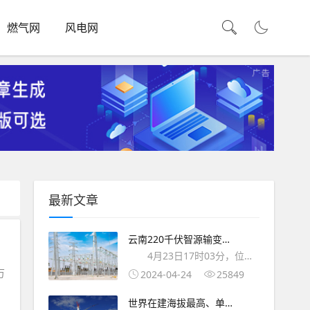
燃气网
风电网
最新文章
云南220千伏智源输变电
工程顺利投入运行！
4月23日17时03分，位于
万
开远市城区西侧的220千伏智
2024-04-24
25849
源变电站1、2号主变压器，经
世界在建海拔最高、单体
过5次带电冲击运行正常，标志