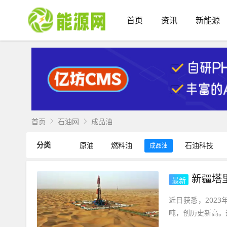
首页
资讯
新能源
首页
石油网
成品油
分类
原油
燃料油
石油科技
成品油
新疆塔
最新
近日获悉，202
吨，创历史新高。