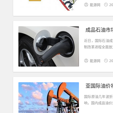
能源网
20
成品石油市
近日，国际石油成
制改革进程全面放
能源网
20
亚国际油价
国际原油几年波折
响，国内成品油价