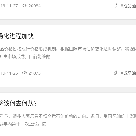
19-11-27
20984
#
成品油
场化进程加快
品价格暂按现行价格形成机制，根据国际市场油价变化适时调整，将视
开由市场形成。目前能够做
19-11-25
21073
#
成品油
将该何去何从？
重重，很多人表示看不懂今后石油价格的走向。近日，受国际油价上涨
迎年内第十一次上涨。按一