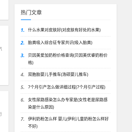
重点，组织施工单位人员对现
场进行了复勘。
热门文章
1.
什么水果对皮肤好(对皮肤有好处的水果)
2.
胎粪吸入综合征专家共识(吸入胎粪)
汽
3.
贝因美爱加奶粉价格查询(贝因美优睿奶粉价
格)
4.
双胞胎婴儿手推车(浩硕婴儿推车)
5.
7个月引产怎么做详细过程(7个月引产过程)
6.
女性尿路感染怎么办专家是(女性老是尿路感
染是什么原因)
行
7.
伊利奶粉怎么样 婴儿(伊利儿童奶粉怎么样好
不好)