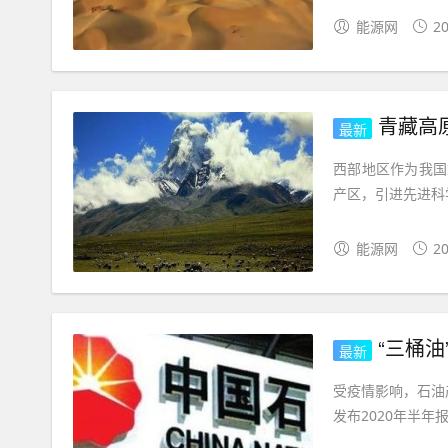
能源网
20
青藏高
最新
西部地区作为我国
产区，引进先进科
能源网
20
“三桶油
最新
受疫情影响，石油
发布2020年半