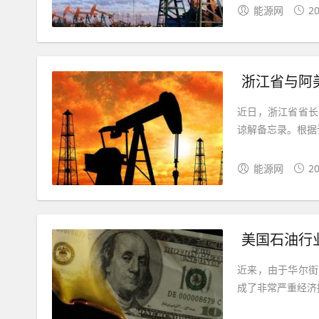
能源网
20
浙江省与阿
近日，浙江省省长
谅解备忘录。根据
能源网
20
美国石油行
近来，由于华尔街
成了非常严重经济