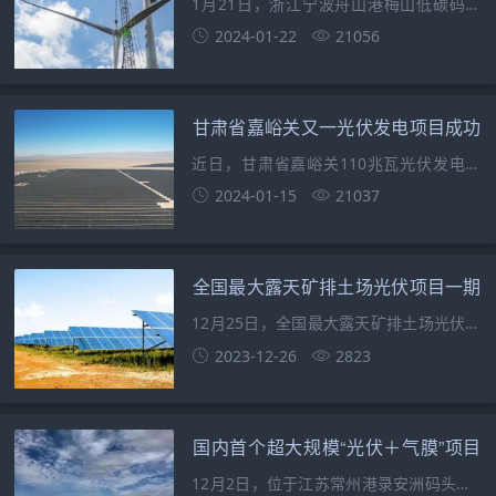
1月21日，浙江宁波舟山港梅山低碳码头
示范工程的风光储一体化项目首台6.25兆
2024-01-22
21056
瓦风机机组成功并网发电。这也标志着浙
江省首个港口
甘肃省嘉峪关又一光伏发电项目成功
并网发电！
近日，甘肃省嘉峪关110兆瓦光伏发电项
目实现了并网发电。据了解，该项目是甘
2024-01-15
21037
肃省十四五第一批新能源项目之一，建成
后年均发电量
全国最大露天矿排土场光伏项目一期
已实现并网发电！
12月25日，全国最大露天矿排土场光伏项
目国家电投可再生能源替代工程300兆瓦
2023-12-26
2823
光伏项目一期并网发电，为露天煤矿绿色
矿山建设与新
国内首个超大规模“光伏＋气膜”项目
成功在常州投运，一举多得！
12月2日，位于江苏常州港录安洲码头的4