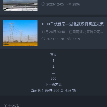
座超大规模气膜大棚全面调试完成，标志
2023-12-05
2896
着国内首个超大规模光伏+气膜光伏电站项
目将正式迎
1000千伏豫南—湖北武汉特高压交流
输变电工程正式投产送电！
11月26日20:48，在国网湖北直流公司特
高压武汉换流变电站控制室，当班值长向
2023-11-28
3319
调度汇报豫武Ⅰ、Ⅱ线试运行正式结束，
标志着1000千
首页
1
2
...
306
下一页
末页
当前第
1
页/共
306
页
4581
条
关于本站