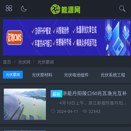
首页
光伏网
光伏要闻
光伏原材料
光伏电池组件
光伏系统工程
光伏要闻
光伏逆变器
电站零部件
分布式电站
浙能丹阳陵口50兆瓦渔光互补
最新
项目全容量实现并网发电！
4月10日上午，浙江新能所属丹阳陵
口50兆瓦渔光互补光伏发电项目实现全容
2024-04-11
22343
量并网发电，成为丹阳地区同批次备案的
光伏项目中首