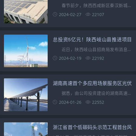
式光伏电站项目实现成功并网发电！
春节前夕，陕西西咸新区秦汉新城整
区在积极推进二期屋顶分布式光伏电站项
2024-02-27
22107
目成功并网发电。 据悉，该项目分别
利用西咸新区
总投资5亿元！陕西岐山县推进项目
已并网53MW！
近日，陕西岐山县招商局发布消息披
露，由中国能源建设集团西北建设投资有
2024-02-19
22192
限公司、天合光能股份有限公司、黄河光
伏科技股份有
湖南高速首个多应用场景服务区光伏
发电站实现全面并网运营！
据悉，由公司投资建设的湖南高速湘
乡东服务区分布式光伏电站全容量并网投
2024-01-26
22552
运，标志着该服务区在实现绿色能源转型
的道路上迈出
浙江省首个低碳码头示范工程首台风
机实现并网发电！