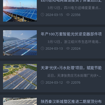
最大规模！
3月12日，四川电力迎峰度夏重点工
程德阳南500千伏变电站施工现场繁忙有
2024-03-15
22356
序。现场有百余名电力工人正在有条不紊
的进行GIS无尘
年产100万套智能光伏逆变器部件项
目落户浙江绍兴！
3月12日，浙江绍兴市生态环境局受
理浙江威奇亚智能科技有限公司年产100
2024-03-13
22024
万套智能光伏逆变器部件项目。该项目总
投资3亿元，环
天津“光伏+污水处理”项目，赋能节能
减排更高效！
近日，天津张贵庄污水处理厂光伏+污
水处理的分布式水光互补项目（一期）实
2024-03-12
22076
现了全容量并网发电。实现自发自用，余
电上网。发
陕西秦汉新城整区推进二期屋顶分布