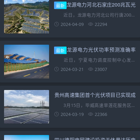
龙源电力河北石家庄200兆瓦光
最新
伏项目获备案！
近日，龙源电力河北公司行唐200兆
瓦光伏项目取得行唐县行政审批局备案批
2024-04-09
22294
复，为项目开工建设奠定基础。 该项
目位于河北省
龙源电力光伏功率预测准确率
最新
居宁夏第一，实现电力收益最大化！
近日，宁夏电力调度控制中心发布
2024年1月全区新能源发电预测情况通
2024-03-21
23007
报，由龙源电力工程技术公司在宁承办的6
座集中式光伏电站
贵州高速集团首个光伏项目已实现成
功并网发电！
3月15日，毕威高速旱莲花服务区路
段分布式光伏项目（一期）首批光伏单元
2024-03-19
22366
成功并网发电。 据悉，项目由贵州高
速集团所属毕
四川德阳电网建设投资于体量达历史