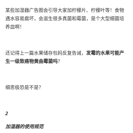
某些加湿器广告图会引导大家加柠檬片、柠檬叶等！食物
遇水容易腐坏，会滋生很多真菌和霉菌，是个大型细菌培
养皿啊！
还记得上一篇水果储存包妈反复告诫，
发霉的水果可能产
生一级致癌物黄曲霉菌吗
？
细思极恐是不是？
2
加湿器的使用规范