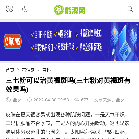
首页
石油网
百科
三七粉可以治黄褐斑吗(三七粉对黄褐斑有
效果吗)
金夕
2022-04-30 09:53
677
文章来源：金夕
皮肤在夏天很容易就出现各种肌肤问题，一是天气干燥，
二是护肤品不合季节，三是人的内心开始躁动，这也是影
响身体分泌紊乱的原因之一。太阳照射强烈、辐射四起，