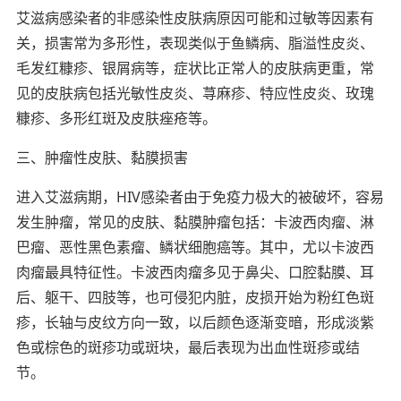
艾滋病感染者的非感染性皮肤病原因可能和过敏等因素有
关，损害常为多形性，表现类似于鱼鳞病、脂溢性皮炎、
毛发红糠疹、银屑病等，症状比正常人的皮肤病更重，常
见的皮肤病包括光敏性皮炎、荨麻疹、特应性皮炎、玫瑰
糠疹、多形红斑及皮肤痤疮等。
三、肿瘤性皮肤、黏膜损害
进入艾滋病期，HIV感染者由于免疫力极大的被破坏，容易
发生肿瘤，常见的皮肤、黏膜肿瘤包括：卡波西肉瘤、淋
巴瘤、恶性黑色素瘤、鳞状细胞癌等。其中，尤以卡波西
肉瘤最具特征性。卡波西肉瘤多见于鼻尖、口腔黏膜、耳
后、躯干、四肢等，也可侵犯内脏，皮损开始为粉红色斑
疹，长轴与皮纹方向一致，以后颜色逐渐变暗，形成淡紫
色或棕色的斑疹功或斑块，最后表现为出血性斑疹或结
节。