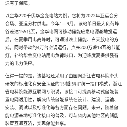
送有了保障。
以金华220千伏华金变电站为例，它将为2022年亚运会分
会场、亚运分村供电。今年1—9月，该站单日最大负荷峰
谷差达155兆瓦，金华电网可移动储能应急电源基地投运
后，在夏季用电高峰时，可通过晚上储能、白天放电的方
式，同时带动约4万台空调运行，点亮200万盏18瓦的节能
灯，补给华金变电站用电负荷缺口，为迎峰度夏提供强有
力的电力供应。
值得一提的是，该基地还采用了由国网浙江省电科院牵头
研发的标准化有安全认证的“即插即用”统一接口模式，浙江
省电科院能源互联网专职说，该接口可提高移动式储能装
置电网适用性，解决传统储能系统在设计、建设、运输、
安装、调试以及标准化等各方面存在问题。未来，随着储
能电源基地标准化接口的普及，可与省内其他地区的储能
装置互通互济，实现储能共享。