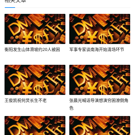
衡阳发生山体滑坡约20人被困
军事专家谈南海开始清场环节
王俊凯祝何炅长生不老
张晨光喊话导演想演穷困潦倒角
色