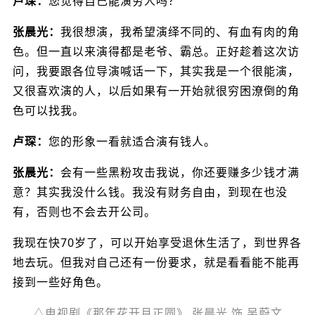
卢琛：
您觉得自己能演穷人吗？
张晨光：
我很想演，我希望演绎不同的、有血有肉的角
色。但一直以来演得都是老爷、霸总。正好趁着这次访
问，我要跟各位导演喊话一下，其实我是一个很能演，
又很喜欢演的人，以后如果有一开始就很穷困潦倒的角
色可以找我。
卢琛：
您的形象一看就适合演有钱人。
张晨光：
会有一些黑粉攻击我说，你还要赚多少钱才满
意？其实我没什么钱。我没有财务自由，到现在也没
有，否则也不会去开公司。
我现在快70岁了，可以开始享受退休生活了，到世界各
地去玩。但我对自己还有一份要求，就是看看能不能再
接到一些好角色。
△电视剧《那年花开月正圆》 张晨光 饰 吴蔚文