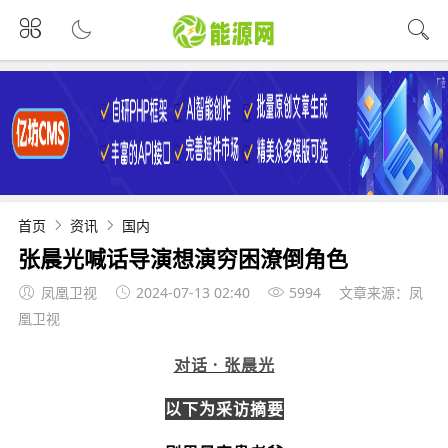
首页
资讯
国内
张晨光喊话导演想演穷困潦倒角色
凤凰卫视
2024-07-13 02:40
5994
文章来源：凤
凰卫视
对话 · 张晨光
以下为采访摘要