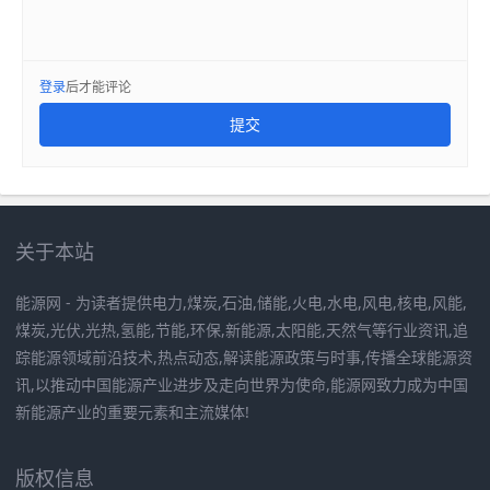
登录
后才能评论
提交
关于本站
能源网 - 为读者提供电力,煤炭,石油,储能,火电,水电,风电,核电,风能,
煤炭,光伏,光热,氢能,节能,环保,新能源,太阳能,天然气等行业资讯,追
踪能源领域前沿技术,热点动态,解读能源政策与时事,传播全球能源资
讯,以推动中国能源产业进步及走向世界为使命,能源网致力成为中国
新能源产业的重要元素和主流媒体!
版权信息