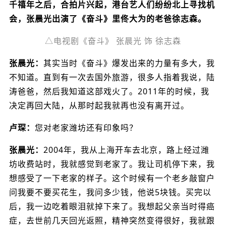
千禧年之后，合拍片兴起，港台艺人们纷纷北上寻找机
会，张晨光出演了《奋斗》里佟大为的老爸徐志森。
△电视剧《奋斗》 张晨光 饰 徐志森
张晨光：
其实当时《奋斗》爆发出来的力量有多大，我
不知道。直到有一次去国外旅游，很多人指着我说，陆
涛爸爸，然后我知道这部戏火了。2011年的时候，我
决定再回大陆，从那时起我就再也没有离开过。
卢琛：
您对老家潍坊还有印象吗？
张晨光：
2004年，我从上海开车去北京，路上经过潍
坊收费站时，我就感觉到老家了。我让司机停下来，我
想感受了一下老家的样子。这个时候有一个老乡敲窗户
问我要不要买花生，我问多少钱，他说5块钱。买完以
后，我一边吃着眼泪就掉下来了。我想起父亲当时得癌
症，去世前几天回光返照，精神突然变得很好，我就跟