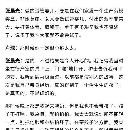
张晨光：
做的试管婴儿。要是在我们家发一个生产劳模
奖章，非她莫属。女人要做试管婴儿，付出的艰辛非常
大，要打黄体素、取卵等。至于有多艰辛我也不赘述
了，说多了我怕大家就不敢尝试了。
卢琛：
那时候你一定很心疼太太。
张晨光：
是的，不过结果是令人开心的。我记得我当时
坐在待产室的凳子上，门“啪”地打开，护士告诉我母子
均安，我听到后喜极而泣。以前都是演别人的故事，这
次是我自己亲身经历，真的得到了一个活生生的孩子。
是真实的，不是虚幻的。
那时候晚上都是我起来喂奶，但是我也不会带孩子。孩
子不打嗝，我急嘛，就拍拍拍。我太太就说你能不能轻
一点，别把他肺和心脏拍坏了。在带孩子这方面，我觉