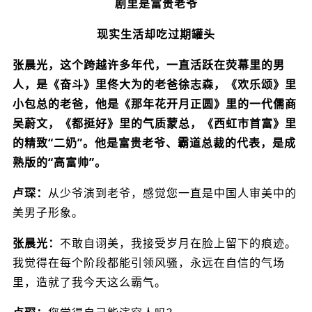
剧里是富贵老爷
现实生活却吃过期罐头
张晨光，这个跨越许多年代，一直活跃在荧幕里的男
人，是《奋斗》里佟大为的老爸徐志森，《欢乐颂》里
小包总的老爸，他是《那年花开月正圆》里的一代儒商
吴蔚文，《都挺好》里的气质蒙总，《西虹市首富》里
的精致“二奶”。他是富贵老爷、霸道总裁的代表，是成
熟版的“高富帅”。
卢琛：
从少爷演到老爷，感觉您一直是中国人审美中的
美男子形象。
张晨光：
不敢自诩美，我接受岁月在脸上留下的痕迹。
我觉得在每个阶段都能引领风骚，永远在自信的气场
里，造就了我今天这么霸气。