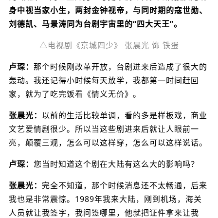
身中视当家小生，两封金钟视帝，与同时期的寇世勋、
刘德凯、马景涛同为台剧宇宙里的“四大天王”。
△电视剧《京城四少》 张晨光 饰 铁蛋
卢琛：
那个时候刚改革开放，台剧进来后造成了很大的
轰动。我还记得小时候每天放学，我都第一时间赶回
家，就为了吃完饭看《情义无价》。
张晨光：
以前的生活比较单调，看的多是样板戏，商业
文艺爱情剧很少。所以当这些剧进来后就让人眼前一
亮，颠覆三观，怎么可以这样穿，怎么可以这样说话。
卢琛：
您当时知道这个剧在大陆有这么大的影响吗？
张晨光：
完全不知道，那个时候消息还不太畅通，后来
我也是非常震惊。1989年我来大陆，刚到机场，海关
人员就让我签字，我问签哪里，他就把证件拿来让我