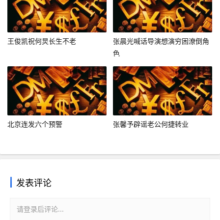
王俊凯祝何炅长生不老
张晨光喊话导演想演穷困潦倒角
色
北京连发六个预警
张馨予辟谣老公何捷转业
发表评论
请登录后评论...