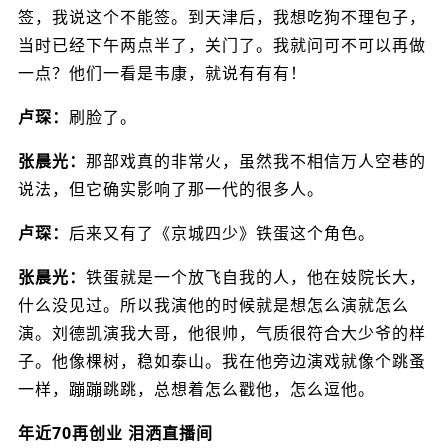
签，我说这个不能签。到天津后，我想吃狗不理包子，
当时已经下午两点半了，关门了。我就问可不可以再做
一点？他们一看是韦康，就说有有有！
卢琛：
刷脸了。
张晨光：
那部戏真的非常火，虽然我不相信万人空巷的
说法，但它确实影响了那一代的很多人。
卢琛：
后来又有了《京城四少》铁蛋这个角色。
张晨光：
铁蛋就是一个放飞自我的人，他在妓院长大，
什么没见过。所以我演他的时候就是想怎么演就怎么
演。刘德凯演我大哥，他很帅，气质很符合大少爷的样
子。他像棵树，稳如泰山。我在他旁边演戏就像个跳蚤
一样，蹦蹦跳跳，总想着怎么戳他，怎么逗他。
年近70再创业 泪洒直播间