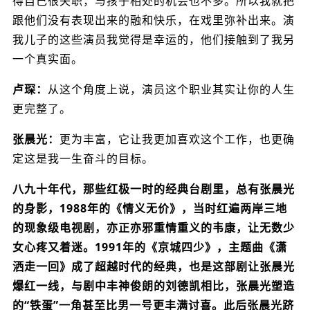
得自己很失职，与孩子相处的机会也不多。所以我就把
跟他们没有表现出来的融和快乐，在戏里弥补出来。演
我儿子的这些演员我觉得是幸运的，他们接触到了我另
一个真实面。
卢琛：
从这个角度上说，演员这个职业其实让你的人生
更完整了。
张晨光：
更为丰富，它让我更加喜欢这个工作，也更确
定这是我一生奋斗的目标。
八九十年代，那些红极一时的经典台剧里，总有张晨光
的身影，1988年的《情义无价》，当时红遍两岸三地
的现象级电视剧，亦正亦邪重情重义的韦康，让无数少
女心疼又着迷。1991年的《京城四少》，主题曲《潇
洒走一回》成了超越时代的经典，也是这部剧让张晨光
爆红一线，与剧中丰神俊朗的刘德凯相比，张晨光塑造
的“铁蛋”一角甚至比男一号更丰满讨喜。此后张晨光跻