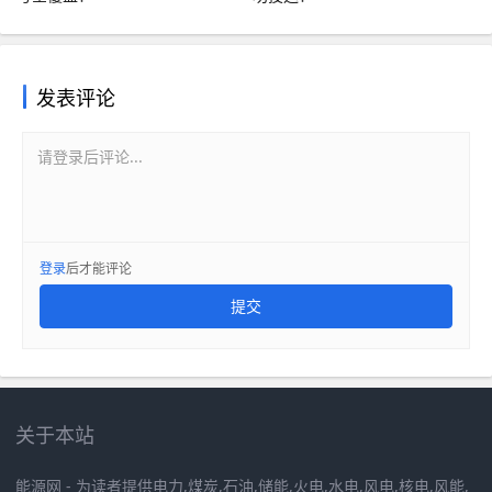
发表评论
请登录后评论...
登录
后才能评论
提交
关于本站
能源网 - 为读者提供电力,煤炭,石油,储能,火电,水电,风电,核电,风能,