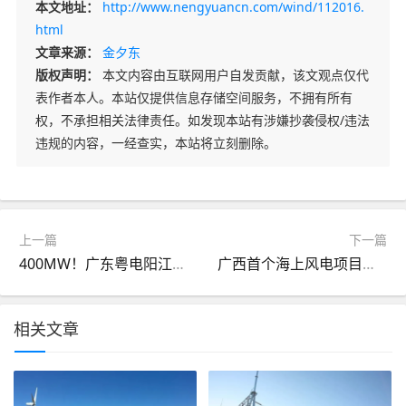
本文地址：
http://www.nengyuancn.com/wind/112016.
html
文章来源：
金夕东
版权声明：
本文内容由互联网用户自发贡献，该文观点仅代
表作者本人。本站仅提供信息存储空间服务，不拥有所有
权，不承担相关法律责任。如发现本站有涉嫌抄袭侵权/违法
违规的内容，一经查实，本站将立刻删除。
上一篇
下一篇
400MW！广东粤电阳江青州——海上风电场项目顺利实现并网发电！
广西首个海上风电项目实现5G信号全覆盖！
相关文章