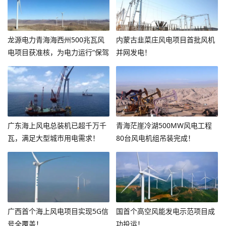
龙源电力青海海西州500兆瓦风
内蒙古韭菜庄风电项目首批风机
电项目获准核，为电力运行“保驾
并网发电！
护航”！
广东海上风电总装机已超千万千
青海茫崖冷湖500MW风电工程
瓦，满足大型城市用电需求！
80台风电机组吊装完成！
广西首个海上风电项目实现5G信
国首个高空风能发电示范项目成
号全覆盖！
功投运！