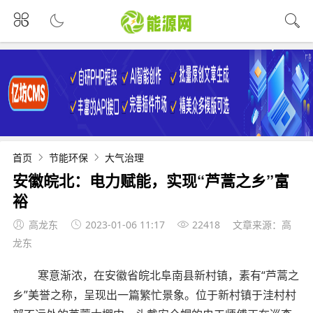
首页
节能环保
大气治理
安徽皖北：电力赋能，实现“芦蒿之乡”富
裕
高龙东
2023-01-06 11:17
22418
文章来源：高
龙东
寒意渐浓，在安徽省皖北阜南县新村镇，素有“芦蒿之
乡”美誉之称，呈现出一篇繁忙景象。位于新村镇于洼村村