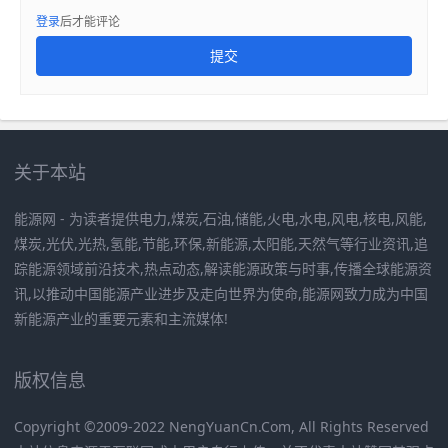
登录
后才能评论
提交
关于本站
能源网 - 为读者提供电力,煤炭,石油,储能,火电,水电,风电,核电,风能,
煤炭,光伏,光热,氢能,节能,环保,新能源,太阳能,天然气等行业资讯,追
踪能源领域前沿技术,热点动态,解读能源政策与时事,传播全球能源资
讯,以推动中国能源产业进步及走向世界为使命,能源网致力成为中国
新能源产业的重要元素和主流媒体!
版权信息
Copyright ©2009-2022 NengYuanCn.Com, All Rights Reserved