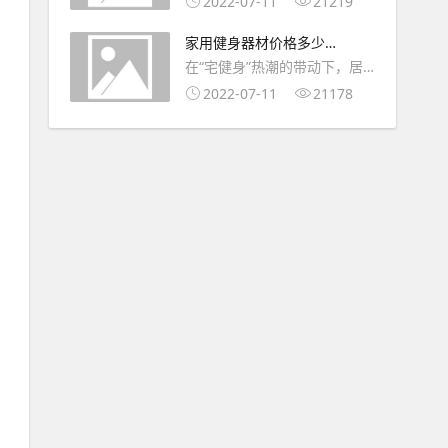
2022-07-11
21219
不能接受？想要赶紧恢复孕前
家用健身器材价格多少钱
的窈窕性感，但产后减肥这
(户外健身器材价格多少
在“宅健身”热潮的带动下，居
事，真没那么快。我记得当时
钱)
家健身器材在今年“五一”期间
2022-07-11
21178
恢复到孕前的98斤，用了大半
迎来一波热销小高潮。“‘五
年的时间，一般情况下大多数
一’期间，我们平台上适宜居家
人都是需要3～6个
使用的健身器材销量大幅增
长，其中瑜伽垫、呼啦圈、健
身棒、负重沙袋、小腿拉伸器
等销量相比去年