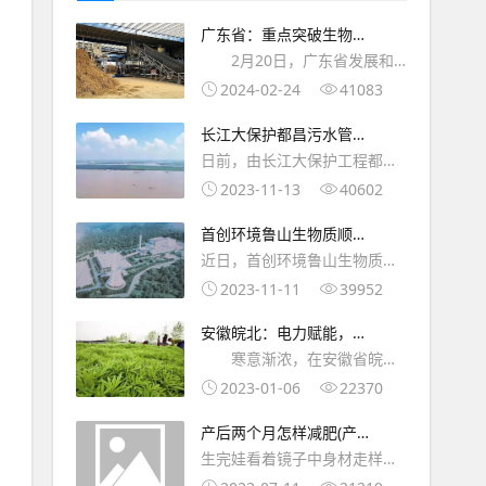
广东省：重点突破生物质
燃料等核心装备技术！
2月20日，广东省发展和
改革委员 会广东省科学技术厅
2024-02-24
41083
广东省工业和信息化厅关于印
长江大保护都昌污水管网
发《广东省培育发展未来绿色
体系正式通车，推动污水
日前，由长江大保护工程都昌
低碳产业集群行
治理提质增效！
县府路污水管网改造工程顺利
2023-11-13
40602
完成并正式通车，这也标志着
首创环境鲁山生物质顺利
都昌水环境综合治理PPP项目
完成脱硫项目，争取早日
近日，首创环境鲁山生物质公
取得了阶段性的胜
实现“零排放”！
司生产技术也荣获突破，脱硫
2023-11-11
39952
改造项目也顺利完成。一直以
安徽皖北：电力赋能，实
来，鲁山生物质项目会受季节
现“芦蒿之乡”富裕
寒意渐浓，在安徽省皖北
性燃料变化影响，
阜南县新村镇，素有芦蒿之乡
2023-01-06
22370
美誉之称，呈现出一篇繁忙景
产后两个月怎样减肥(产后
象。位于新村镇于洼村村部不
两个月怎么减肥最快)
生完娃看着镜子中身材走样、
远处的芦蒿大棚中
肥胖松垮的自己，是不是完全