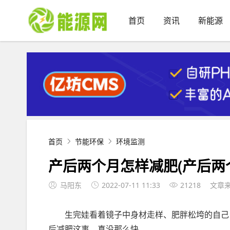
首页
资讯
新能源
首页
节能环保
环境监测
产后两个月怎样减肥(产后两
马阳东
2022-07-11 11:33
21218
文章
生完娃看着镜子中身材走样、肥胖松垮的自己
后减肥这事，真没那么快。