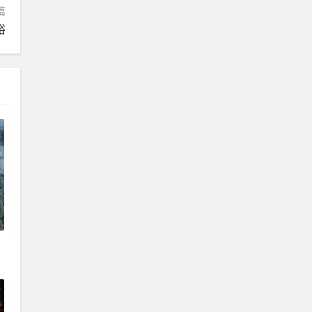
篇
裕
，