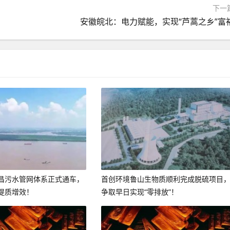
下一
安徽皖北：电力赋能，实现“芦蒿之乡”富
昌污水管网体系正式通车，
首创环境鲁山生物质顺利完成脱硫项目
提质增效！
争取早日实现“零排放”！