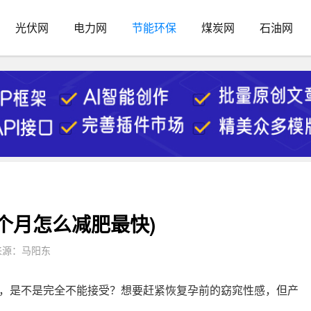
光伏网
电力网
节能环保
煤炭网
石油网
个月怎么减肥最快)
来源：马阳东
，是不是完全不能接受？想要赶紧恢复孕前的窈窕性感，但产