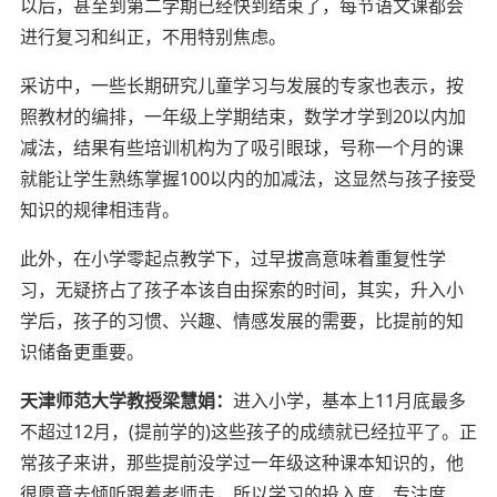
以后，甚至到第二学期已经快到结束了，每节语文课都会
进行复习和纠正，不用特别焦虑。
采访中，一些长期研究儿童学习与发展的专家也表示，按
照教材的编排，一年级上学期结束，数学才学到20以内加
减法，结果有些培训机构为了吸引眼球，号称一个月的课
就能让学生熟练掌握100以内的加减法，这显然与孩子接受
知识的规律相违背。
此外，在小学零起点教学下，过早拔高意味着重复性学
习，无疑挤占了孩子本该自由探索的时间，其实，升入小
学后，孩子的习惯、兴趣、情感发展的需要，比提前的知
识储备更重要。
天津师范大学教授梁慧娟：
进入小学，基本上11月底最多
不超过12月，(提前学的)这些孩子的成绩就已经拉平了。正
常孩子来讲，那些提前没学过一年级这种课本知识的，他
很愿意去倾听跟着老师走，所以学习的投入度，专注度、