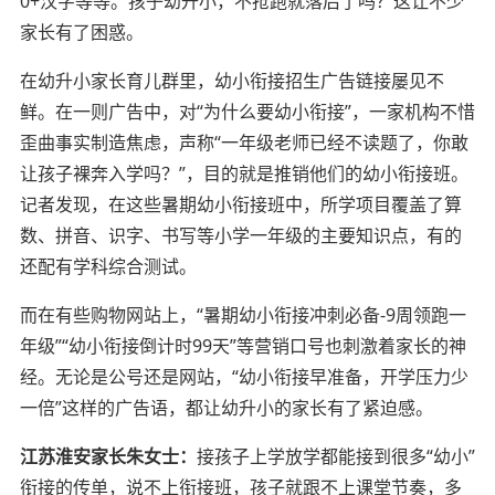
0+汉字等等。孩子幼升小，不抢跑就落后了吗？这让不少
家长有了困惑。
在幼升小家长育儿群里，幼小衔接招生广告链接屡见不
鲜。在一则广告中，对“为什么要幼小衔接”，一家机构不惜
歪曲事实制造焦虑，声称“一年级老师已经不读题了，你敢
让孩子裸奔入学吗？”，目的就是推销他们的幼小衔接班。
记者发现，在这些暑期幼小衔接班中，所学项目覆盖了算
数、拼音、识字、书写等小学一年级的主要知识点，有的
还配有学科综合测试。
而在有些购物网站上，“暑期幼小衔接冲刺必备-9周领跑一
年级”“幼小衔接倒计时99天”等营销口号也刺激着家长的神
经。无论是公号还是网站，“幼小衔接早准备，开学压力少
一倍”这样的广告语，都让幼升小的家长有了紧迫感。
江苏淮安家长朱女士：
接孩子上学放学都能接到很多“幼小”
衔接的传单，说不上衔接班，孩子就跟不上课堂节奏，多