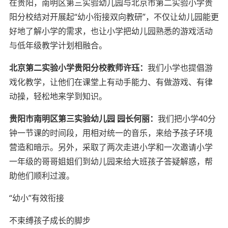
在贵阳，南明区第三实验幼儿园与北京市第二实验小学贵
阳分校结对开展起“幼小衔接双向教研”，不仅让幼儿园能更
好地了解小学的需求，也让小学把幼儿园熟悉的游戏活动
与低年级教学计划相融合。
北京第二实验小学贵阳分校教师
许珏
：
我们小学也提倡游
戏化教学，让他们在课堂上有动手能力、有做游戏、有律
动操，轻松地来学到知识。
贵阳市南明区第三实验幼儿园 园长何丽：
我们把小学40分
钟一节课的时间段，用相对统一的音乐，来给予孩子环境
营造和暗示。另外，采取了两次走进小学和一次邀请小学
一年级的哥哥姐姐们到幼儿园来给大班孩子答疑解惑，帮
助他们顺利过渡。
“幼小”有效衔接
不束缚孩子成长的脚步