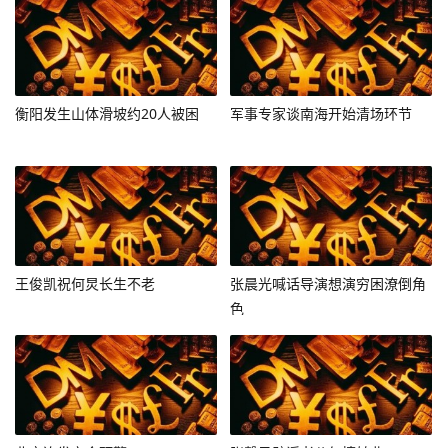
衡阳发生山体滑坡约20人被困
军事专家谈南海开始清场环节
王俊凯祝何炅长生不老
张晨光喊话导演想演穷困潦倒角
色